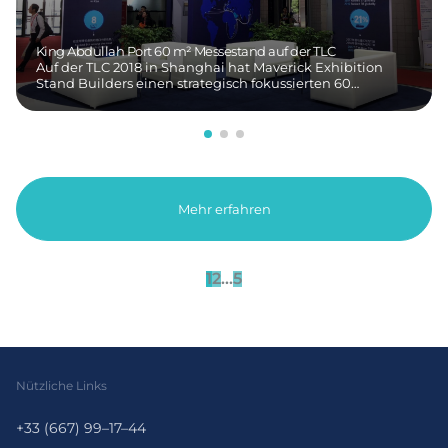
King Abdullah Port 60 m² Messestand auf der TLC
Auf der TLC 2018 in Shanghai hat Maverick Exhibition
Stand Builders einen strategisch fokussierten 60…
Mehr erfahren
1
2
...
5
Nützliche Links
+33 (667) 99–17–44